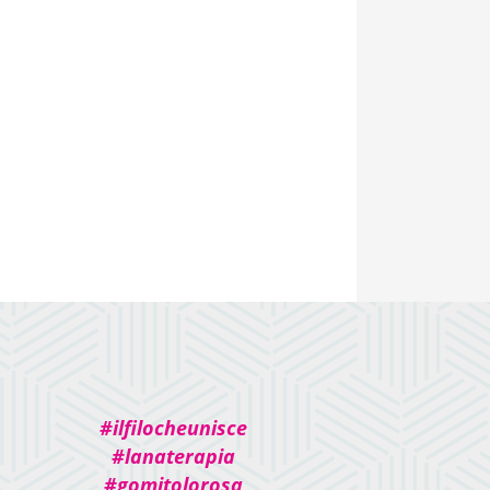
#ilfilocheunisce
#lanaterapia
#gomitolorosa