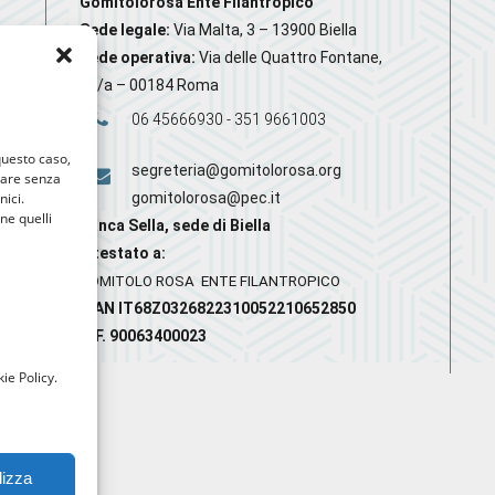
Gomitolorosa Ente Filantropico
Sede legale:
Via Malta, 3 – 13900 Biella
Sede operativa:
Via delle Quattro Fontane,
20/a – 00184 Roma
06 45666930 - 351 9661003
 questo caso,
segreteria@gomitolorosa.org
gare senza
nici.
gomitolorosa@pec.it
nne quelli
Banca Sella, sede di Biella
Intestato a:
GOMITOLO ROSA ENTE FILANTROPICO
IBAN IT68Z0326822310052210652850
C.F. 90063400023
ie Policy.
lizza