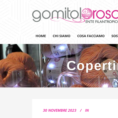
HOME
CHI SIAMO
COSA FACCIAMO
SOS
Coperti
Lanaterapia
Ricerca
Sensibilizzazione
Lana&Gomitoli
Giornata della Lana
30 NOVEMBRE 2023
IN
Gomitolorosa4ARTS