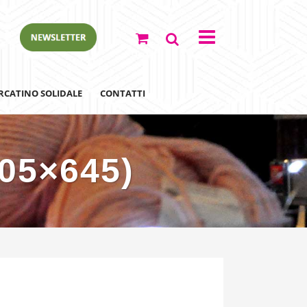
RCATINO SOLIDALE
CONTATTI
805×645)
ewsletter