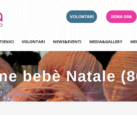
TIENICI
VOLONTARI
NEWS&EVENTI
MEDIA&GALLERY
ME
ne bebè Natale (
Adotta un Ospedale
Team Building
Iscriviti alla nostra n