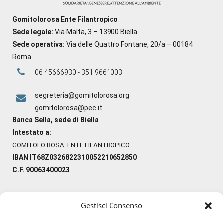
Gomitolorosa Ente Filantropico
Sede legale:
Via Malta, 3 – 13900 Biella
Sede operativa:
Via delle Quattro Fontane, 20/a – 00184
Roma
06 45666930 - 351 9661003
segreteria@gomitolorosa.org
gomitolorosa@pec.it
Banca Sella, sede di Biella
Intestato a:
GOMITOLO ROSA ENTE FILANTROPICO
IBAN IT68Z0326822310052210652850
C.F. 90063400023
Gestisci Consenso
#ilfilocheunisce