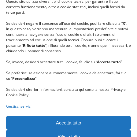
Questo sito utilizza diversi tipi di cookie tecnici per garantire il suo
#lanaterapia
corretto funzionamento, oltre a cookie statistici, inclusi quelli forniti da
#gomitolorosa
terze parti.
#ilcaloredellempatia
Se desideri negare il consenso all'uso dei cookie, puoi fare clic sulla “
X
”.
In questo caso, verranno mantenute le impostazioni predefinite e potrai
continuare a navigare senza l'uso di cookie o di altri strumenti di
tracciamento ad esclusione di quelli tecnici. Oppure puoi cliccare il
pulsante “
Rifiuta tutto
”, rifiutando tutti i cookie, tranne quelli necessari, e
chiudendo il banner di consenso.
Se, invece, desideri accettare tutti i cookie, fai clic su “
Accetta tutto
”.
Se preferisci selezionare autonomamente i cookie da accettare, fai clic
su “
Personalizza
”.
Se desideri ulteriori informazioni, consulta qui sotto la nostra Privacy e
Cookie Policy.
Gestisci servizi
GRAZIE al team di REVIEWBOX
per il riconoscimento ricevuto.
Accetta tutto
Rifiuta tutto