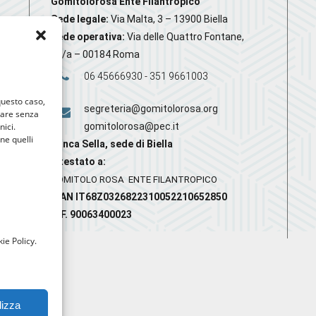
Gomitolorosa Ente Filantropico
Sede legale:
Via Malta, 3 – 13900 Biella
Sede operativa:
Via delle Quattro Fontane,
20/a – 00184 Roma
06 45666930 - 351 9661003
 questo caso,
segreteria@gomitolorosa.org
gare senza
nici.
gomitolorosa@pec.it
nne quelli
Banca Sella, sede di Biella
Intestato a:
GOMITOLO ROSA ENTE FILANTROPICO
IBAN IT68Z0326822310052210652850
C.F. 90063400023
ie Policy.
lizza