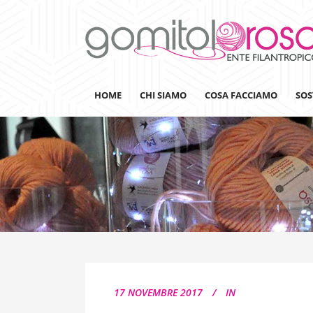
HOME
CHI SIAMO
COSA FACCIAMO
SOS
Lanaterapia
Ricerca
Sensibilizzazione
Lana&Gomitoli
Giornata della Lana
17 NOVEMBRE 2017
IN
Gomitolorosa4ARTS