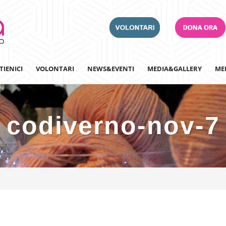
TIENICI
VOLONTARI
NEWS&EVENTI
MEDIA&GALLERY
ME
codiverno-nov-7
Adotta un Ospedale
Team Building
Iscriviti alla nostra n