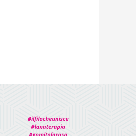
#ilfilocheunisce
#lanaterapia
#gomitolorosa