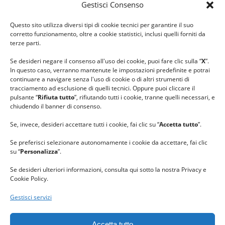
Gestisci Consenso
#ilfilocheunisce
Questo sito utilizza diversi tipi di cookie tecnici per garantire il suo
#lanaterapia
corretto funzionamento, oltre a cookie statistici, inclusi quelli forniti da
#gomitolorosa
terze parti.
#ilcaloredellempatia
Se desideri negare il consenso all'uso dei cookie, puoi fare clic sulla “
X
”.
In questo caso, verranno mantenute le impostazioni predefinite e potrai
continuare a navigare senza l'uso di cookie o di altri strumenti di
tracciamento ad esclusione di quelli tecnici. Oppure puoi cliccare il
pulsante “
Rifiuta tutto
”, rifiutando tutti i cookie, tranne quelli necessari, e
chiudendo il banner di consenso.
Se, invece, desideri accettare tutti i cookie, fai clic su “
Accetta tutto
”.
Se preferisci selezionare autonomamente i cookie da accettare, fai clic
su “
Personalizza
”.
Se desideri ulteriori informazioni, consulta qui sotto la nostra Privacy e
Cookie Policy.
Gestisci servizi
GRAZIE al team di REVIEWBOX
per il riconoscimento ricevuto.
Accetta tutto