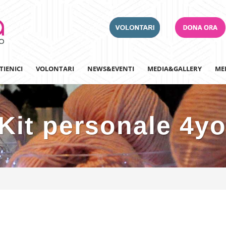
TIENICI
VOLONTARI
NEWS&EVENTI
MEDIA&GALLERY
ME
Kit personale 4y
Adotta un Ospedale
Team Building
Iscriviti alla nostra n