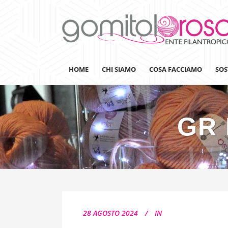
HOME
CHI SIAMO
COSA FACCIAMO
SOS
GR 
Lanaterapia
Ricerca
Sensibilizzazione
Lana&Gomitoli
Giornata della Lana
28 AGOSTO 2024
IN
Gomitolorosa4ARTS