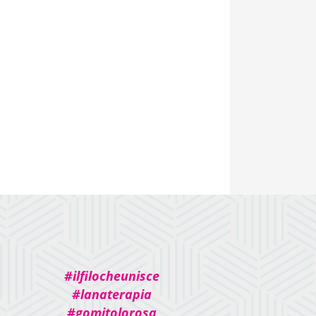
#ilfilocheunisce
#lanaterapia
#gomitolorosa