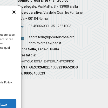
Gomitolorosa Ente Filantropico
Sede legale:
Via Malta, 3 – 13900 Biella
Sede operativa:
Via delle Quattro Fontane,
20/a – 00184 Roma
06 45666930 - 351 9661003
 questo caso,
segreteria@gomitolorosa.org
gare senza
nici.
gomitolorosa@pec.it
nne quelli
Banca Sella, sede di Biella
Intestato a:
GOMITOLO ROSA ENTE FILANTROPICO
IBAN IT68Z0326822310052210652850
C.F. 90063400023
ie Policy.
lizza