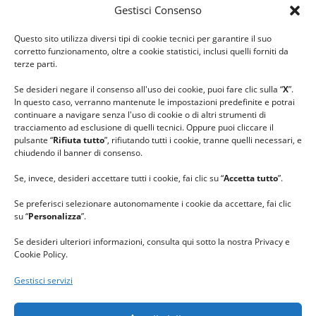
Gestisci Consenso
#ilfilocheunisce
Questo sito utilizza diversi tipi di cookie tecnici per garantire il suo
#lanaterapia
corretto funzionamento, oltre a cookie statistici, inclusi quelli forniti da
#gomitolorosa
terze parti.
#ilcaloredellempatia
Se desideri negare il consenso all'uso dei cookie, puoi fare clic sulla “
X
”.
In questo caso, verranno mantenute le impostazioni predefinite e potrai
continuare a navigare senza l'uso di cookie o di altri strumenti di
tracciamento ad esclusione di quelli tecnici. Oppure puoi cliccare il
pulsante “
Rifiuta tutto
”, rifiutando tutti i cookie, tranne quelli necessari, e
chiudendo il banner di consenso.
Se, invece, desideri accettare tutti i cookie, fai clic su “
Accetta tutto
”.
Se preferisci selezionare autonomamente i cookie da accettare, fai clic
su “
Personalizza
”.
Se desideri ulteriori informazioni, consulta qui sotto la nostra Privacy e
Cookie Policy.
Gestisci servizi
GRAZIE al team di REVIEWBOX
per il riconoscimento ricevuto.