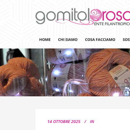
HOME
CHI SIAMO
COSA FACCIAMO
SOS
Lanaterapia
Ricerca
Sensibilizzazione
Lana&Gomitoli
Giornata della Lana
14 OTTOBRE 2025
IN
Gomitolorosa4ARTS