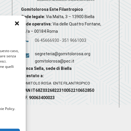
Gomitolorosa Ente Filantropico
Sede legale:
Via Malta, 3 – 13900 Biella
Sede operativa:
Via delle Quattro Fontane,
20/a – 00184 Roma
06 45666930 - 351 9661003
 questo caso,
segreteria@gomitolorosa.org
gare senza
nici.
gomitolorosa@pec.it
nne quelli
Banca Sella, sede di Biella
Intestato a:
GOMITOLO ROSA ENTE FILANTROPICO
IBAN IT68Z0326822310052210652850
C.F. 90063400023
ie Policy.