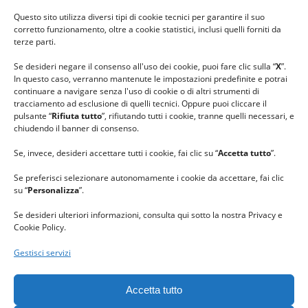
#ilfilocheunisce
Questo sito utilizza diversi tipi di cookie tecnici per garantire il suo
#lanaterapia
corretto funzionamento, oltre a cookie statistici, inclusi quelli forniti da
#gomitolorosa
terze parti.
#ilcaloredellempatia
Se desideri negare il consenso all'uso dei cookie, puoi fare clic sulla “
X
”.
In questo caso, verranno mantenute le impostazioni predefinite e potrai
continuare a navigare senza l'uso di cookie o di altri strumenti di
tracciamento ad esclusione di quelli tecnici. Oppure puoi cliccare il
pulsante “
Rifiuta tutto
”, rifiutando tutti i cookie, tranne quelli necessari, e
chiudendo il banner di consenso.
Se, invece, desideri accettare tutti i cookie, fai clic su “
Accetta tutto
”.
Se preferisci selezionare autonomamente i cookie da accettare, fai clic
su “
Personalizza
”.
Se desideri ulteriori informazioni, consulta qui sotto la nostra Privacy e
Cookie Policy.
Gestisci servizi
GRAZIE al team di REVIEWBOX
per il riconoscimento ricevuto.
Accetta tutto