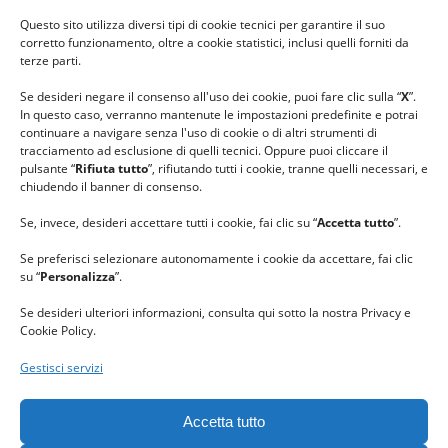
#ilfilocheunisce
Questo sito utilizza diversi tipi di cookie tecnici per garantire il suo
#lanaterapia
corretto funzionamento, oltre a cookie statistici, inclusi quelli forniti da
#gomitolorosa
terze parti.
#ilcaloredellempatia
Se desideri negare il consenso all'uso dei cookie, puoi fare clic sulla “
X
”.
In questo caso, verranno mantenute le impostazioni predefinite e potrai
continuare a navigare senza l'uso di cookie o di altri strumenti di
tracciamento ad esclusione di quelli tecnici. Oppure puoi cliccare il
pulsante “
Rifiuta tutto
”, rifiutando tutti i cookie, tranne quelli necessari, e
chiudendo il banner di consenso.
Se, invece, desideri accettare tutti i cookie, fai clic su “
Accetta tutto
”.
Se preferisci selezionare autonomamente i cookie da accettare, fai clic
su “
Personalizza
”.
Se desideri ulteriori informazioni, consulta qui sotto la nostra Privacy e
Cookie Policy.
Gestisci servizi
GRAZIE al team di REVIEWBOX
per il riconoscimento ricevuto.
Accetta tutto