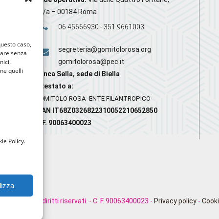
20/a – 00184 Roma
06 45666930 - 351 9661003
 questo caso,
segreteria@gomitolorosa.org
gare senza
nici.
gomitolorosa@pec.it
nne quelli
Banca Sella, sede di Biella
Intestato a:
GOMITOLO ROSA ENTE FILANTROPICO
IBAN IT68Z0326822310052210652850
C.F. 90063400023
ie Policy.
lizza
rosa. Tutti i diritti riservati. - C. F. 90063400023 -
Privacy policy
-
Cooki