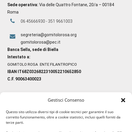
Sede operativa:
Via delle Quattro Fontane, 20/a – 00184
Roma
06 45666930 - 351 9661003
segreteria@gomitolorosa.org
gomitolorosa@pec.it
Banca Sella, sede di Biella
Intestato a:
GOMITOLO ROSA ENTE FILANTROPICO
IBAN IT68Z0326822310052210652850
C.F. 90063400023
Gestisci Consenso
#ilfilocheunisce
Questo sito utilizza diversi tipi di cookie tecnici per garantire il suo
#lanaterapia
corretto funzionamento, oltre a cookie statistici, inclusi quelli forniti da
#gomitolorosa
terze parti.
#ilcaloredellempatia