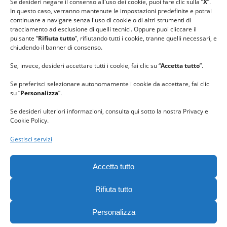
Se desideri negare il consenso all'uso dei cookie, puoi fare clic sulla “
X
”.
In questo caso, verranno mantenute le impostazioni predefinite e potrai
continuare a navigare senza l'uso di cookie o di altri strumenti di
tracciamento ad esclusione di quelli tecnici. Oppure puoi cliccare il
pulsante “
Rifiuta tutto
”, rifiutando tutti i cookie, tranne quelli necessari, e
chiudendo il banner di consenso.
Se, invece, desideri accettare tutti i cookie, fai clic su “
Accetta tutto
”.
Se preferisci selezionare autonomamente i cookie da accettare, fai clic
su “
Personalizza
”.
Se desideri ulteriori informazioni, consulta qui sotto la nostra Privacy e
Cookie Policy.
Gestisci servizi
GRAZIE al team di REVIEWBOX
per il riconoscimento ricevuto.
Accetta tutto
Rifiuta tutto
Personalizza
Gomitolorosa. Tutti i diritti riservati. - C. F. 90063400023 -
Privacy