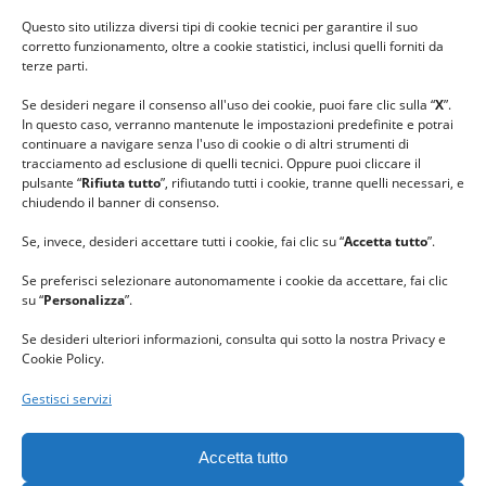
#ilfilocheunisce
Questo sito utilizza diversi tipi di cookie tecnici per garantire il suo
#lanaterapia
corretto funzionamento, oltre a cookie statistici, inclusi quelli forniti da
#gomitolorosa
terze parti.
#ilcaloredellempatia
Se desideri negare il consenso all'uso dei cookie, puoi fare clic sulla “
X
”.
In questo caso, verranno mantenute le impostazioni predefinite e potrai
continuare a navigare senza l'uso di cookie o di altri strumenti di
tracciamento ad esclusione di quelli tecnici. Oppure puoi cliccare il
pulsante “
Rifiuta tutto
”, rifiutando tutti i cookie, tranne quelli necessari, e
chiudendo il banner di consenso.
Se, invece, desideri accettare tutti i cookie, fai clic su “
Accetta tutto
”.
Se preferisci selezionare autonomamente i cookie da accettare, fai clic
su “
Personalizza
”.
Se desideri ulteriori informazioni, consulta qui sotto la nostra Privacy e
Cookie Policy.
Gestisci servizi
GRAZIE al team di REVIEWBOX
per il riconoscimento ricevuto.
Accetta tutto