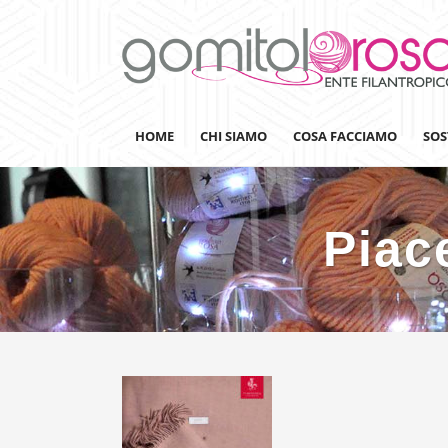
HOME
CHI SIAMO
COSA FACCIAMO
SOS
Piac
Lanaterapia
Ricerca
Sensibilizzazione
Lana&Gomitoli
Giornata della Lana
Gomitolorosa4ARTS