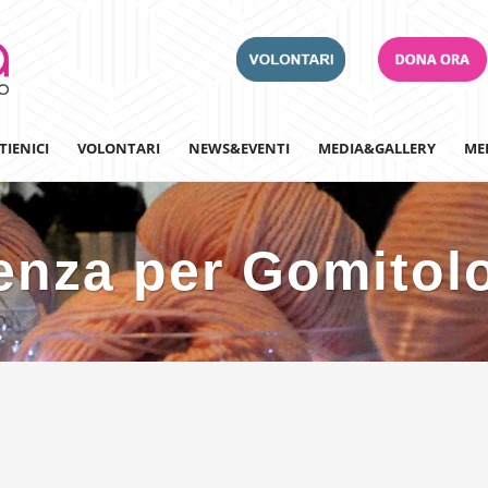
TIENICI
VOLONTARI
NEWS&EVENTI
MEDIA&GALLERY
ME
enza per Gomitol
Adotta un Ospedale
Team Building
Iscriviti alla nostra n