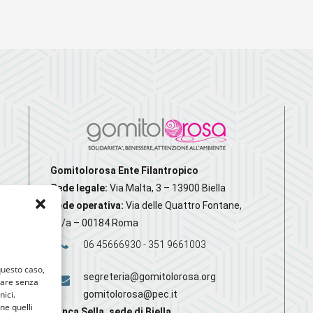
Gomitolorosa Ente Filantropico
Sede legale:
Via Malta, 3 – 13900 Biella
Sede operativa:
Via delle Quattro Fontane,
20/a – 00184 Roma
06 45666930 - 351 9661003
 questo caso,
segreteria@gomitolorosa.org
gare senza
nici.
gomitolorosa@pec.it
nne quelli
Banca Sella, sede di Biella