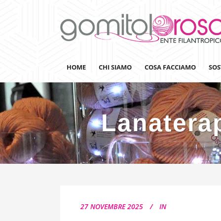
HOME
CHI SIAMO
COSA FACCIAMO
SOS
Lanaterap
Lanaterapia
Ricerca
Sensibilizzazione
Lana&Gomitoli
Giornata della Lana
27 NOVEMBRE 2025
IN
Gomitolorosa4ARTS