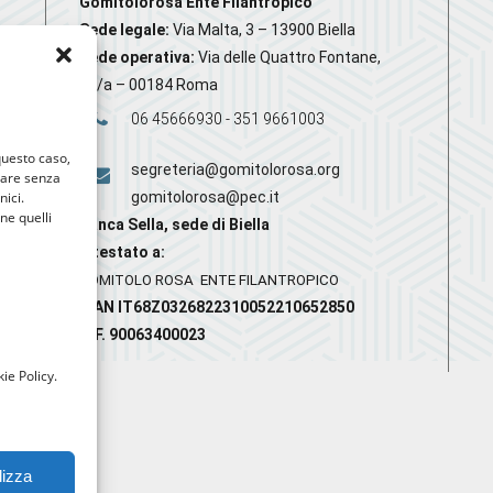
Gomitolorosa Ente Filantropico
Sede legale:
Via Malta, 3 – 13900 Biella
Sede operativa:
Via delle Quattro Fontane,
20/a – 00184 Roma
06 45666930 - 351 9661003
 questo caso,
segreteria@gomitolorosa.org
gare senza
nici.
gomitolorosa@pec.it
nne quelli
Banca Sella, sede di Biella
Intestato a:
GOMITOLO ROSA ENTE FILANTROPICO
IBAN IT68Z0326822310052210652850
C.F. 90063400023
ie Policy.
lizza