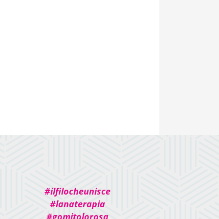
#ilfilocheunisce
#lanaterapia
#gomitolorosa