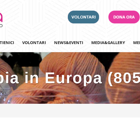
TIENICI
VOLONTARI
NEWS&EVENTI
MEDIA&GALLERY
ME
ia in Europa (80
Adotta un Ospedale
Team Building
Iscriviti alla nostra n