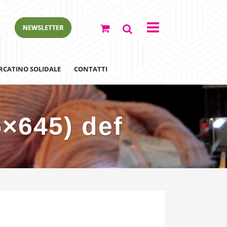
RCATINO SOLIDALE
CONTATTI
5×645) def
ewsletter