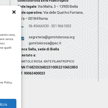
Gomitolorosa Ente Filantropico
Sede legale:
Via Malta, 3 – 13900 Biella
Sede operativa:
Via delle Quattro Fontane,
20/a – 00184 Roma
06 45666930 - 351 9661003
 questo caso,
segreteria@gomitolorosa.org
gare senza
nici.
gomitolorosa@pec.it
nne quelli
Banca Sella, sede di Biella
Intestato a:
GOMITOLO ROSA ENTE FILANTROPICO
IBAN IT68Z0326822310052210652850
C.F. 90063400023
ie Policy.
lizza