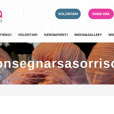
TIENICI
VOLONTARI
NEWS&EVENTI
MEDIA&GALLERY
ME
onsegnarsasorris
Adotta un Ospedale
Team Building
Iscriviti alla nostra n