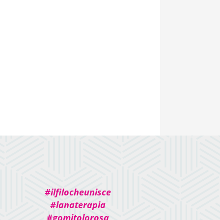
#ilfilocheunisce
#lanaterapia
#gomitolorosa