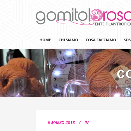
HOME
CHI SIAMO
COSA FACCIAMO
SOS
c
Lanaterapia
Ricerca
Sensibilizzazione
Lana&Gomitoli
Giornata della Lana
6 MARZO 2018
IN
Gomitolorosa4ARTS