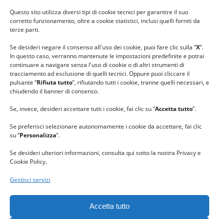
#ilfilocheunisce
Questo sito utilizza diversi tipi di cookie tecnici per garantire il suo
#lanaterapia
corretto funzionamento, oltre a cookie statistici, inclusi quelli forniti da
#gomitolorosa
terze parti.
#ilcaloredellempatia
Se desideri negare il consenso all'uso dei cookie, puoi fare clic sulla “
X
”.
In questo caso, verranno mantenute le impostazioni predefinite e potrai
continuare a navigare senza l'uso di cookie o di altri strumenti di
tracciamento ad esclusione di quelli tecnici. Oppure puoi cliccare il
pulsante “
Rifiuta tutto
”, rifiutando tutti i cookie, tranne quelli necessari, e
chiudendo il banner di consenso.
Se, invece, desideri accettare tutti i cookie, fai clic su “
Accetta tutto
”.
Se preferisci selezionare autonomamente i cookie da accettare, fai clic
su “
Personalizza
”.
Se desideri ulteriori informazioni, consulta qui sotto la nostra Privacy e
Cookie Policy.
Gestisci servizi
GRAZIE al team di REVIEWBOX
per il riconoscimento ricevuto.
Accetta tutto