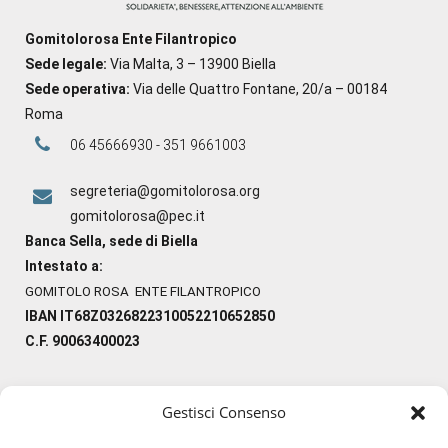
Gomitolorosa Ente Filantropico
Sede legale:
Via Malta, 3 – 13900 Biella
Sede operativa:
Via delle Quattro Fontane, 20/a – 00184
Roma
06 45666930 - 351 9661003
segreteria@gomitolorosa.org
gomitolorosa@pec.it
Banca Sella, sede di Biella
Intestato a:
GOMITOLO ROSA ENTE FILANTROPICO
IBAN IT68Z0326822310052210652850
C.F. 90063400023
Gestisci Consenso
#ilfilocheunisce