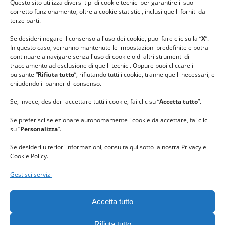
Questo sito utilizza diversi tipi di cookie tecnici per garantire il suo
#lanaterapia
corretto funzionamento, oltre a cookie statistici, inclusi quelli forniti da
#gomitolorosa
terze parti.
#ilcaloredellempatia
Se desideri negare il consenso all'uso dei cookie, puoi fare clic sulla “
X
”.
In questo caso, verranno mantenute le impostazioni predefinite e potrai
continuare a navigare senza l'uso di cookie o di altri strumenti di
tracciamento ad esclusione di quelli tecnici. Oppure puoi cliccare il
pulsante “
Rifiuta tutto
”, rifiutando tutti i cookie, tranne quelli necessari, e
chiudendo il banner di consenso.
Se, invece, desideri accettare tutti i cookie, fai clic su “
Accetta tutto
”.
Se preferisci selezionare autonomamente i cookie da accettare, fai clic
su “
Personalizza
”.
Se desideri ulteriori informazioni, consulta qui sotto la nostra Privacy e
Cookie Policy.
Gestisci servizi
GRAZIE al team di REVIEWBOX
per il riconoscimento ricevuto.
Accetta tutto
Rifiuta tutto