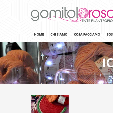
HOME
CHI SIAMO
COSA FACCIAMO
SOS
I
Lanaterapia
Ricerca
Sensibilizzazione
Lana&Gomitoli
Giornata della Lana
Gomitolorosa4ARTS