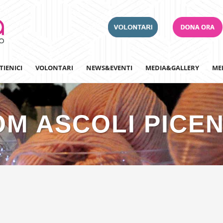
TIENICI
VOLONTARI
NEWS&EVENTI
MEDIA&GALLERY
ME
OM ASCOLI PICE
Adotta un Ospedale
Team Building
Iscriviti alla nostra n