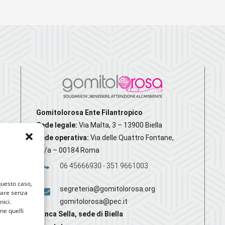
Gomitolorosa Ente Filantropico
Sede legale:
Via Malta, 3 – 13900 Biella
Sede operativa:
Via delle Quattro Fontane,
20/a – 00184 Roma
06 45666930 - 351 9661003
 questo caso,
segreteria@gomitolorosa.org
gare senza
nici.
gomitolorosa@pec.it
nne quelli
Banca Sella, sede di Biella