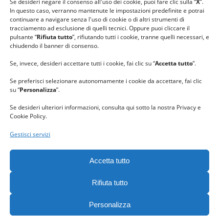
Se desideri negare il consenso all'uso dei cookie, puoi fare clic sulla “
X
”.
In questo caso, verranno mantenute le impostazioni predefinite e potrai
continuare a navigare senza l'uso di cookie o di altri strumenti di
tracciamento ad esclusione di quelli tecnici. Oppure puoi cliccare il
pulsante “
Rifiuta tutto
”, rifiutando tutti i cookie, tranne quelli necessari, e
chiudendo il banner di consenso.
Se, invece, desideri accettare tutti i cookie, fai clic su “
Accetta tutto
”.
Se preferisci selezionare autonomamente i cookie da accettare, fai clic
su “
Personalizza
”.
Se desideri ulteriori informazioni, consulta qui sotto la nostra Privacy e
Cookie Policy.
Gestisci servizi
GRAZIE al team di REVIEWBOX
per il riconoscimento ricevuto.
Accetta tutto
Rifiuta tutto
Personalizza
Gomitolorosa. Tutti i diritti riservati. - C. F. 90063400023 -
Privacy