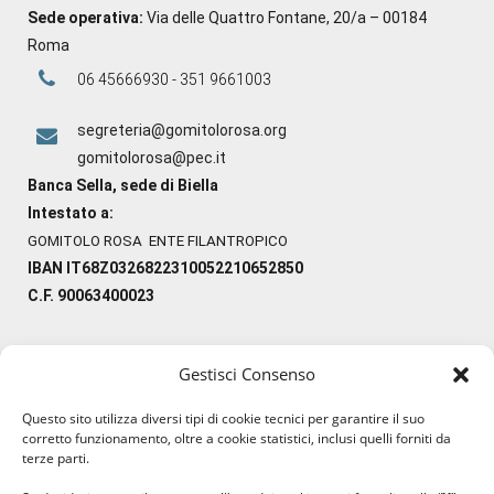
Sede operativa:
Via delle Quattro Fontane, 20/a – 00184
Roma
06 45666930 - 351 9661003
segreteria@gomitolorosa.org
gomitolorosa@pec.it
Banca Sella, sede di Biella
Intestato a:
GOMITOLO ROSA ENTE FILANTROPICO
IBAN IT68Z0326822310052210652850
C.F. 90063400023
Gestisci Consenso
#ilfilocheunisce
Questo sito utilizza diversi tipi di cookie tecnici per garantire il suo
#lanaterapia
corretto funzionamento, oltre a cookie statistici, inclusi quelli forniti da
#gomitolorosa
terze parti.
#ilcaloredellempatia