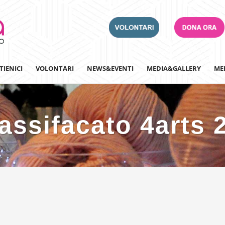
TIENICI
VOLONTARI
NEWS&EVENTI
MEDIA&GALLERY
ME
lassifacato 4arts 
Adotta un Ospedale
Team Building
Iscriviti alla nostra n