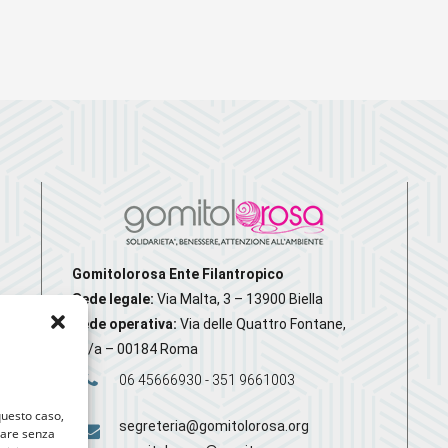
Gomitolorosa Ente Filantropico
Sede legale:
Via Malta, 3 – 13900 Biella
Sede operativa:
Via delle Quattro Fontane,
20/a – 00184 Roma
06 45666930 - 351 9661003
 questo caso,
segreteria@gomitolorosa.org
gare senza