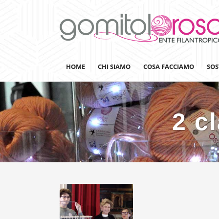
HOME
CHI SIAMO
COSA FACCIAMO
SOS
2 c
Lanaterapia
Ricerca
Sensibilizzazione
Lana&Gomitoli
Giornata della Lana
Gomitolorosa4ARTS