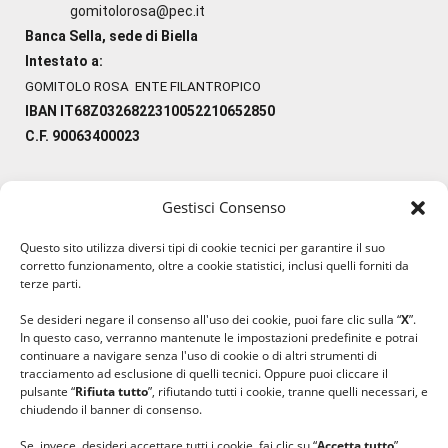
gomitolorosa@pec.it
Banca Sella, sede di Biella
Intestato a:
GOMITOLO ROSA ENTE FILANTROPICO
IBAN IT68Z0326822310052210652850
C.F. 90063400023
Gestisci Consenso
#ilfilocheunisce
Questo sito utilizza diversi tipi di cookie tecnici per garantire il suo
#lanaterapia
corretto funzionamento, oltre a cookie statistici, inclusi quelli forniti da
#gomitolorosa
terze parti.
#ilcaloredellempatia
Se desideri negare il consenso all'uso dei cookie, puoi fare clic sulla “
X
”.
In questo caso, verranno mantenute le impostazioni predefinite e potrai
continuare a navigare senza l'uso di cookie o di altri strumenti di
tracciamento ad esclusione di quelli tecnici. Oppure puoi cliccare il
pulsante “
Rifiuta tutto
”, rifiutando tutti i cookie, tranne quelli necessari, e
chiudendo il banner di consenso.
Se, invece, desideri accettare tutti i cookie, fai clic su “
Accetta tutto
”.