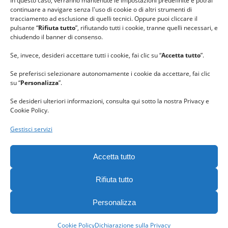
In questo caso, verranno mantenute le impostazioni predefinite e potrai
continuare a navigare senza l'uso di cookie o di altri strumenti di
tracciamento ad esclusione di quelli tecnici. Oppure puoi cliccare il
pulsante “
Rifiuta tutto
”, rifiutando tutti i cookie, tranne quelli necessari, e
chiudendo il banner di consenso.
Se, invece, desideri accettare tutti i cookie, fai clic su “
Accetta tutto
”.
Se preferisci selezionare autonomamente i cookie da accettare, fai clic
su “
Personalizza
”.
Se desideri ulteriori informazioni, consulta qui sotto la nostra Privacy e
Cookie Policy.
Gestisci servizi
GRAZIE al team di REVIEWBOX
per il riconoscimento ricevuto.
Accetta tutto
Rifiuta tutto
Personalizza
Gomitolorosa. Tutti i diritti riservati. - C. F. 90063400023 -
Privacy
policy
-
Cookie policy
Cookie Policy
Dichiarazione sulla Privacy