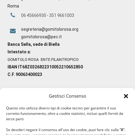
Roma
06 45666930 - 351 9661003
segreteria@gomitolorosa.org
gomitolorosa@pec.it
Banca Sella, sede di Biella
Intestato a:
GOMITOLO ROSA ENTE FILANTROPICO
IBAN IT68Z0326822310052210652850
C.F. 90063400023
Gestisci Consenso
#ilfilocheunisce
Questo sito utilizza diversi tipi di cookie tecnici per garantire il suo
#lanaterapia
corretto funzionamento, oltre a cookie statistici, inclusi quelli forniti da
#gomitolorosa
terze parti.
#ilcaloredellempatia
Se desideri negare il consenso all'uso dei cookie, puoi fare clic sulla “
X
”.