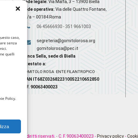
Sede legale:
Via Malta, 3 – 13900 Biella
Sede operativa:
Via delle Quattro Fontane,
20/a – 00184 Roma
06 45666930 - 351 9661003
 questo caso,
segreteria@gomitolorosa.org
gare senza
nici.
gomitolorosa@pec.it
nne quelli
Banca Sella, sede di Biella
Intestato a:
GOMITOLO ROSA ENTE FILANTROPICO
IBAN IT68Z0326822310052210652850
C.F. 90063400023
ie Policy.
lizza
rosa. Tutti i diritti riservati. - C. F. 90063400023 -
Privacy policy
-
Cooki