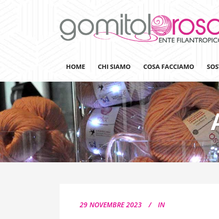
HOME
CHI SIAMO
COSA FACCIAMO
SOS
Lanaterapia
Ricerca
Sensibilizzazione
Lana&Gomitoli
Giornata della Lana
29 NOVEMBRE 2023
IN
Gomitolorosa4ARTS