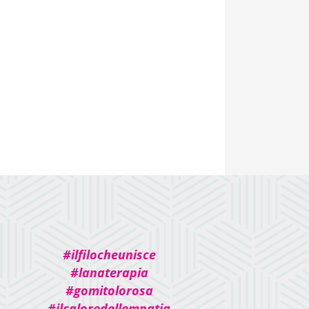
#ilfilocheunisce
#lanaterapia
#gomitolorosa
#ilcaloredellempatia