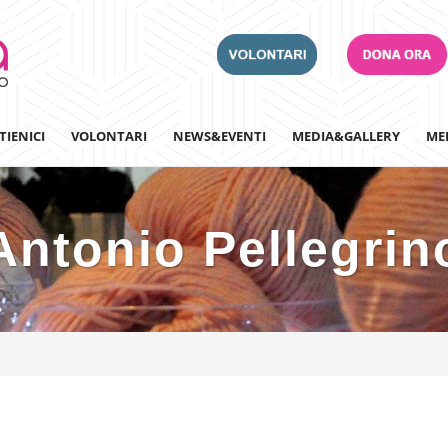
TIENICI
VOLONTARI
NEWS&EVENTI
MEDIA&GALLERY
ME
Antonio Pellegrin
Adotta un Ospedale
Team Building
Iscriviti alla nostra n