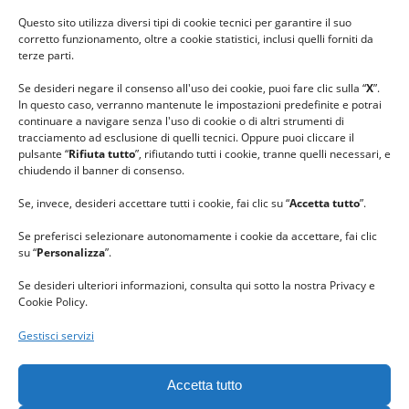
#ilfilocheunisce
Questo sito utilizza diversi tipi di cookie tecnici per garantire il suo
#lanaterapia
corretto funzionamento, oltre a cookie statistici, inclusi quelli forniti da
#gomitolorosa
terze parti.
#ilcaloredellempatia
Se desideri negare il consenso all'uso dei cookie, puoi fare clic sulla “
X
”.
In questo caso, verranno mantenute le impostazioni predefinite e potrai
continuare a navigare senza l'uso di cookie o di altri strumenti di
tracciamento ad esclusione di quelli tecnici. Oppure puoi cliccare il
pulsante “
Rifiuta tutto
”, rifiutando tutti i cookie, tranne quelli necessari, e
chiudendo il banner di consenso.
Se, invece, desideri accettare tutti i cookie, fai clic su “
Accetta tutto
”.
Se preferisci selezionare autonomamente i cookie da accettare, fai clic
su “
Personalizza
”.
Se desideri ulteriori informazioni, consulta qui sotto la nostra Privacy e
Cookie Policy.
Gestisci servizi
GRAZIE al team di REVIEWBOX
per il riconoscimento ricevuto.
Accetta tutto