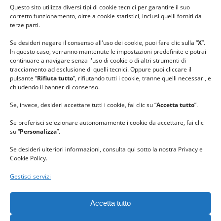
Questo sito utilizza diversi tipi di cookie tecnici per garantire il suo
#lanaterapia
corretto funzionamento, oltre a cookie statistici, inclusi quelli forniti da
#gomitolorosa
terze parti.
#ilcaloredellempatia
Se desideri negare il consenso all'uso dei cookie, puoi fare clic sulla “
X
”.
In questo caso, verranno mantenute le impostazioni predefinite e potrai
continuare a navigare senza l'uso di cookie o di altri strumenti di
tracciamento ad esclusione di quelli tecnici. Oppure puoi cliccare il
pulsante “
Rifiuta tutto
”, rifiutando tutti i cookie, tranne quelli necessari, e
chiudendo il banner di consenso.
Se, invece, desideri accettare tutti i cookie, fai clic su “
Accetta tutto
”.
Se preferisci selezionare autonomamente i cookie da accettare, fai clic
su “
Personalizza
”.
Se desideri ulteriori informazioni, consulta qui sotto la nostra Privacy e
Cookie Policy.
Gestisci servizi
GRAZIE al team di REVIEWBOX
per il riconoscimento ricevuto.
Accetta tutto