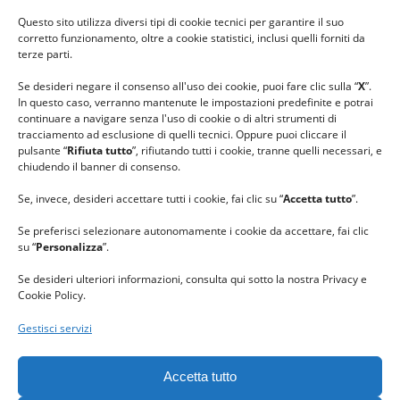
#ilfilocheunisce
Questo sito utilizza diversi tipi di cookie tecnici per garantire il suo
#lanaterapia
corretto funzionamento, oltre a cookie statistici, inclusi quelli forniti da
#gomitolorosa
terze parti.
#ilcaloredellempatia
Se desideri negare il consenso all'uso dei cookie, puoi fare clic sulla “
X
”.
In questo caso, verranno mantenute le impostazioni predefinite e potrai
continuare a navigare senza l'uso di cookie o di altri strumenti di
tracciamento ad esclusione di quelli tecnici. Oppure puoi cliccare il
pulsante “
Rifiuta tutto
”, rifiutando tutti i cookie, tranne quelli necessari, e
chiudendo il banner di consenso.
Se, invece, desideri accettare tutti i cookie, fai clic su “
Accetta tutto
”.
Se preferisci selezionare autonomamente i cookie da accettare, fai clic
su “
Personalizza
”.
Se desideri ulteriori informazioni, consulta qui sotto la nostra Privacy e
Cookie Policy.
Gestisci servizi
GRAZIE al team di REVIEWBOX
per il riconoscimento ricevuto.
Accetta tutto