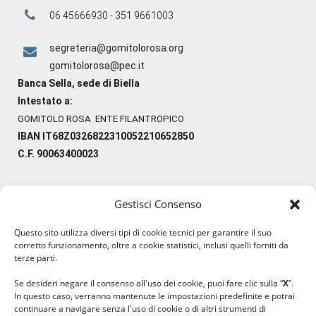
06 45666930 - 351 9661003
segreteria@gomitolorosa.org
gomitolorosa@pec.it
Banca Sella, sede di Biella
Intestato a:
GOMITOLO ROSA ENTE FILANTROPICO
IBAN IT68Z0326822310052210652850
C.F. 90063400023
Gestisci Consenso
#ilfilocheunisce
Questo sito utilizza diversi tipi di cookie tecnici per garantire il suo
#lanaterapia
corretto funzionamento, oltre a cookie statistici, inclusi quelli forniti da
#gomitolorosa
terze parti.
#ilcaloredellempatia
Se desideri negare il consenso all'uso dei cookie, puoi fare clic sulla “
X
”.
In questo caso, verranno mantenute le impostazioni predefinite e potrai
continuare a navigare senza l'uso di cookie o di altri strumenti di