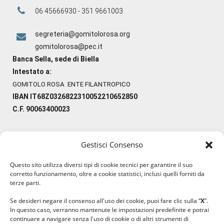
06 45666930 - 351 9661003
segreteria@gomitolorosa.org
gomitolorosa@pec.it
Banca Sella, sede di Biella
Intestato a:
GOMITOLO ROSA ENTE FILANTROPICO
IBAN IT68Z0326822310052210652850
C.F. 90063400023
Gestisci Consenso
#ilfilocheunisce
Questo sito utilizza diversi tipi di cookie tecnici per garantire il suo
#lanaterapia
corretto funzionamento, oltre a cookie statistici, inclusi quelli forniti da
#gomitolorosa
terze parti.
#ilcaloredellempatia
Se desideri negare il consenso all'uso dei cookie, puoi fare clic sulla “
X
”.
In questo caso, verranno mantenute le impostazioni predefinite e potrai
continuare a navigare senza l'uso di cookie o di altri strumenti di