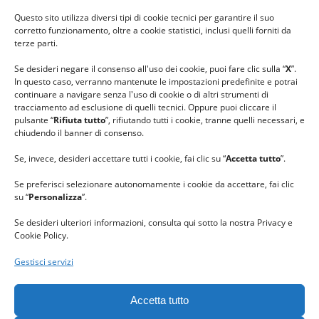
#ilfilocheunisce
Questo sito utilizza diversi tipi di cookie tecnici per garantire il suo
#lanaterapia
corretto funzionamento, oltre a cookie statistici, inclusi quelli forniti da
#gomitolorosa
terze parti.
#ilcaloredellempatia
Se desideri negare il consenso all'uso dei cookie, puoi fare clic sulla “
X
”.
In questo caso, verranno mantenute le impostazioni predefinite e potrai
continuare a navigare senza l'uso di cookie o di altri strumenti di
tracciamento ad esclusione di quelli tecnici. Oppure puoi cliccare il
pulsante “
Rifiuta tutto
”, rifiutando tutti i cookie, tranne quelli necessari, e
chiudendo il banner di consenso.
Se, invece, desideri accettare tutti i cookie, fai clic su “
Accetta tutto
”.
Se preferisci selezionare autonomamente i cookie da accettare, fai clic
su “
Personalizza
”.
Se desideri ulteriori informazioni, consulta qui sotto la nostra Privacy e
Cookie Policy.
Gestisci servizi
GRAZIE al team di REVIEWBOX
per il riconoscimento ricevuto.
Accetta tutto