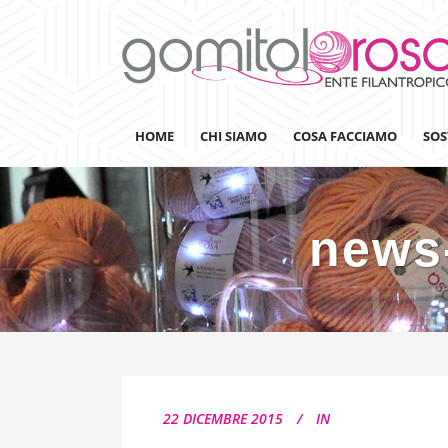
HOME
CHI SIAMO
COSA FACCIAMO
SOS
news-
Lanaterapia
Ricerca
Sensibilizzazione
Lana&Gomitoli
Giornata della Lana
22 DICEMBRE 2015
IN
Gomitolorosa4ARTS