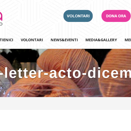
TIENICI
VOLONTARI
NEWS&EVENTI
MEDIA&GALLERY
ME
letter-acto-dice
Adotta un Ospedale
Team Building
Iscriviti alla nostra n