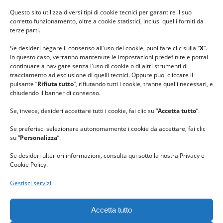
#ilfilocheunisce
Questo sito utilizza diversi tipi di cookie tecnici per garantire il suo
#lanaterapia
corretto funzionamento, oltre a cookie statistici, inclusi quelli forniti da
#gomitolorosa
terze parti.
#ilcaloredellempatia
Se desideri negare il consenso all'uso dei cookie, puoi fare clic sulla “
X
”.
In questo caso, verranno mantenute le impostazioni predefinite e potrai
continuare a navigare senza l'uso di cookie o di altri strumenti di
tracciamento ad esclusione di quelli tecnici. Oppure puoi cliccare il
pulsante “
Rifiuta tutto
”, rifiutando tutti i cookie, tranne quelli necessari, e
chiudendo il banner di consenso.
Se, invece, desideri accettare tutti i cookie, fai clic su “
Accetta tutto
”.
Se preferisci selezionare autonomamente i cookie da accettare, fai clic
su “
Personalizza
”.
Se desideri ulteriori informazioni, consulta qui sotto la nostra Privacy e
Cookie Policy.
Gestisci servizi
GRAZIE al team di REVIEWBOX
per il riconoscimento ricevuto.
Accetta tutto