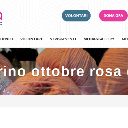
TIENICI
VOLONTARI
NEWS&EVENTI
MEDIA&GALLERY
ME
rino ottobre rosa 
Adotta un Ospedale
Team Building
Iscriviti alla nostra n