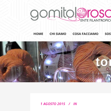
HOME
CHI SIAMO
COSA FACCIAMO
SOS
to
Lanaterapia
Ricerca
Sensibilizzazione
Lana&Gomitoli
Giornata della Lana
1 AGOSTO 2015
IN
Gomitolorosa4ARTS