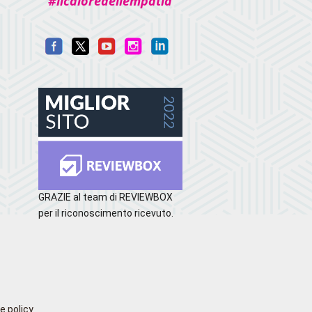
#ilcaloredellempatia
GRAZIE al team di REVIEWBOX
per il riconoscimento ricevuto.
e policy