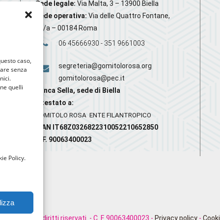
Sede legale:
Via Malta, 3 – 13900 Biella
Sede operativa:
Via delle Quattro Fontane,
20/a – 00184 Roma
06 45666930 - 351 9661003
 questo caso,
segreteria@gomitolorosa.org
gare senza
nici.
gomitolorosa@pec.it
nne quelli
Banca Sella, sede di Biella
Intestato a:
GOMITOLO ROSA ENTE FILANTROPICO
IBAN IT68Z0326822310052210652850
C.F. 90063400023
ie Policy.
lizza
rosa. Tutti i diritti riservati. - C. F. 90063400023 -
Privacy policy
-
Cooki