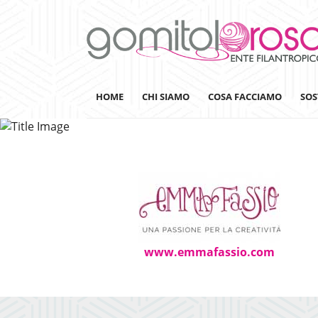
HOME
CHI SIAMO
COSA FACCIAMO
SOS
Lanaterapia
Ricerca
Sensibilizzazione
www.emmafassio.com
Lana&Gomitoli
Giornata della Lana
Gomitolorosa4ARTS