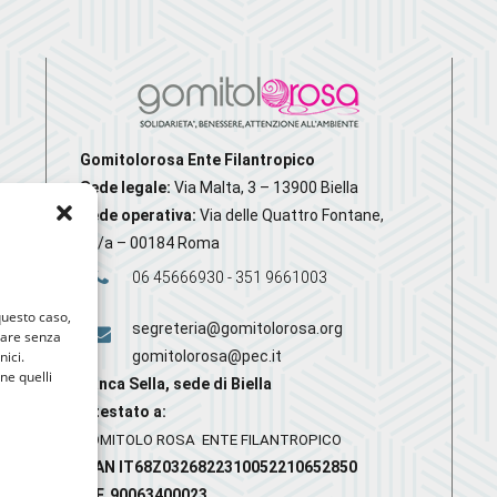
Gomitolorosa Ente Filantropico
Sede legale:
Via Malta, 3 – 13900 Biella
Sede operativa:
Via delle Quattro Fontane,
20/a – 00184 Roma
06 45666930 - 351 9661003
 questo caso,
segreteria@gomitolorosa.org
gare senza
nici.
gomitolorosa@pec.it
nne quelli
Banca Sella, sede di Biella
Intestato a:
GOMITOLO ROSA ENTE FILANTROPICO
IBAN IT68Z0326822310052210652850
C.F. 90063400023