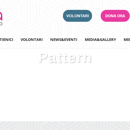
TIENICI
VOLONTARI
NEWS&EVENTI
MEDIA&GALLERY
ME
Pattern
Adotta un Ospedale
Team Building
Iscriviti alla nostra n