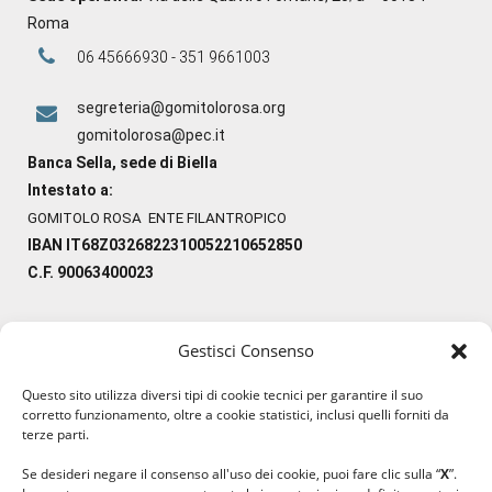
Roma
06 45666930 - 351 9661003
segreteria@gomitolorosa.org
gomitolorosa@pec.it
Banca Sella, sede di Biella
Intestato a:
GOMITOLO ROSA ENTE FILANTROPICO
IBAN IT68Z0326822310052210652850
C.F. 90063400023
Gestisci Consenso
#ilfilocheunisce
Questo sito utilizza diversi tipi di cookie tecnici per garantire il suo
#lanaterapia
corretto funzionamento, oltre a cookie statistici, inclusi quelli forniti da
#gomitolorosa
terze parti.
#ilcaloredellempatia
Se desideri negare il consenso all'uso dei cookie, puoi fare clic sulla “
X
”.