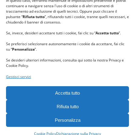
In questo caso, verranno mantenute le impostazioni predefinite e potrai
continuare a navigare senza l'uso di cookie o di altri strumenti di
tracciamento ad esclusione di quelli tecnici. Oppure puoi cliccare il
pulsante “
Rifiuta tutto
”, rifiutando tutti i cookie, tranne quelli necessari, e
chiudendo il banner di consenso.
Se, invece, desideri accettare tutti i cookie, fai clic su “
Accetta tutto
”.
Se preferisci selezionare autonomamente i cookie da accettare, fai clic
su “
Personalizza
”.
Se desideri ulteriori informazioni, consulta qui sotto la nostra Privacy e
Cookie Policy.
Gestisci servizi
GRAZIE al team di REVIEWBOX
per il riconoscimento ricevuto.
Accetta tutto
Rifiuta tutto
Personalizza
Gomitolorosa. Tutti i diritti riservati. - C. F. 90063400023 -
Privacy
policy
-
Cookie policy
Cookie Policy
Dichiarazione sulla Privacy