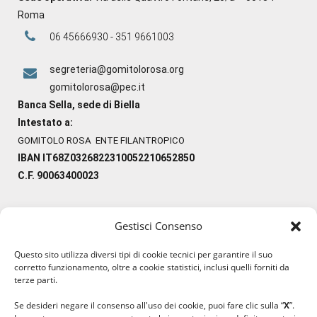
Roma
06 45666930 - 351 9661003
segreteria@gomitolorosa.org
gomitolorosa@pec.it
Banca Sella, sede di Biella
Intestato a:
GOMITOLO ROSA ENTE FILANTROPICO
IBAN IT68Z0326822310052210652850
C.F. 90063400023
Gestisci Consenso
#ilfilocheunisce
Questo sito utilizza diversi tipi di cookie tecnici per garantire il suo
#lanaterapia
corretto funzionamento, oltre a cookie statistici, inclusi quelli forniti da
#gomitolorosa
terze parti.
#ilcaloredellempatia
Se desideri negare il consenso all'uso dei cookie, puoi fare clic sulla “
X
”.