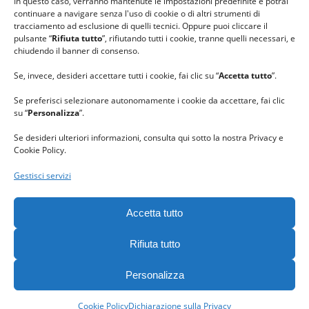
In questo caso, verranno mantenute le impostazioni predefinite e potrai
continuare a navigare senza l'uso di cookie o di altri strumenti di
tracciamento ad esclusione di quelli tecnici. Oppure puoi cliccare il
pulsante “
Rifiuta tutto
”, rifiutando tutti i cookie, tranne quelli necessari, e
chiudendo il banner di consenso.
Se, invece, desideri accettare tutti i cookie, fai clic su “
Accetta tutto
”.
Se preferisci selezionare autonomamente i cookie da accettare, fai clic
su “
Personalizza
”.
Se desideri ulteriori informazioni, consulta qui sotto la nostra Privacy e
Cookie Policy.
Gestisci servizi
GRAZIE al team di REVIEWBOX
per il riconoscimento ricevuto.
Accetta tutto
Rifiuta tutto
Personalizza
Gomitolorosa. Tutti i diritti riservati. - C. F. 90063400023 -
Privacy
policy
-
Cookie policy
Cookie Policy
Dichiarazione sulla Privacy