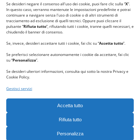
#ilcaloredellempatia
Se desideri negare il consenso all'uso dei cookie, puoi fare clic sulla “
X
”.
In questo caso, verranno mantenute le impostazioni predefinite e potrai
continuare a navigare senza l'uso di cookie o di altri strumenti di
tracciamento ad esclusione di quelli tecnici. Oppure puoi cliccare il
pulsante “
Rifiuta tutto
”, rifiutando tutti i cookie, tranne quelli necessari, e
chiudendo il banner di consenso.
Se, invece, desideri accettare tutti i cookie, fai clic su “
Accetta tutto
”.
Se preferisci selezionare autonomamente i cookie da accettare, fai clic
su “
Personalizza
”.
Se desideri ulteriori informazioni, consulta qui sotto la nostra Privacy e
Cookie Policy.
Gestisci servizi
GRAZIE al team di REVIEWBOX
per il riconoscimento ricevuto.
Accetta tutto
Rifiuta tutto
Personalizza