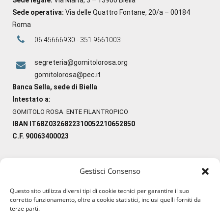
Sede operativa:
Via delle Quattro Fontane, 20/a – 00184
Roma
06 45666930 - 351 9661003
segreteria@gomitolorosa.org
gomitolorosa@pec.it
Banca Sella, sede di Biella
Intestato a:
GOMITOLO ROSA ENTE FILANTROPICO
IBAN IT68Z0326822310052210652850
C.F. 90063400023
Gestisci Consenso
#ilfilocheunisce
Questo sito utilizza diversi tipi di cookie tecnici per garantire il suo
#lanaterapia
corretto funzionamento, oltre a cookie statistici, inclusi quelli forniti da
#gomitolorosa
terze parti.