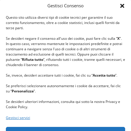
Gestisci Consenso
#ilfilocheunisce
Questo sito utilizza diversi tipi di cookie tecnici per garantire il suo
#lanaterapia
corretto funzionamento, oltre a cookie statistici, inclusi quelli forniti da
#gomitolorosa
terze parti.
#ilcaloredellempatia
Se desideri negare il consenso all'uso dei cookie, puoi fare clic sulla “
X
”.
In questo caso, verranno mantenute le impostazioni predefinite e potrai
continuare a navigare senza l'uso di cookie o di altri strumenti di
tracciamento ad esclusione di quelli tecnici. Oppure puoi cliccare il
pulsante “
Rifiuta tutto
”, rifiutando tutti i cookie, tranne quelli necessari, e
chiudendo il banner di consenso.
Se, invece, desideri accettare tutti i cookie, fai clic su “
Accetta tutto
”.
Se preferisci selezionare autonomamente i cookie da accettare, fai clic
su “
Personalizza
”.
Se desideri ulteriori informazioni, consulta qui sotto la nostra Privacy e
Cookie Policy.
Gestisci servizi
GRAZIE al team di REVIEWBOX
per il riconoscimento ricevuto.