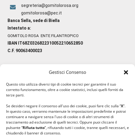
segreteria@gomitolorosa.org
gomitolorosa@pec.it
Banca Sella, sede di Biella
Intestato a:
GOMITOLO ROSA ENTE FILANTROPICO
IBAN IT68Z0326822310052210652850
C.F. 90063400023
Gestisci Consenso
#ilfilocheunisce
Questo sito utilizza diversi tipi di cookie tecnici per garantire il suo
#lanaterapia
corretto funzionamento, oltre a cookie statistici, inclusi quelli forniti da
#gomitolorosa
terze parti.
#ilcaloredellempatia
Se desideri negare il consenso all'uso dei cookie, puoi fare clic sulla “
X
”.
In questo caso, verranno mantenute le impostazioni predefinite e potrai
continuare a navigare senza l'uso di cookie o di altri strumenti di
tracciamento ad esclusione di quelli tecnici. Oppure puoi cliccare il
pulsante “
Rifiuta tutto
”, rifiutando tutti i cookie, tranne quelli necessari, e
chiudendo il banner di consenso.