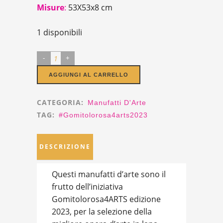
Misure
:
53X53x8 cm
1 disponibili
Lampada
Design
AGGIUNGI AL CARRELLO
"Una
Finestra
CATEGORIA:
Manufatti D'Arte
di
TAG:
#gomitolorosa4arts2023
Luce"
quantity
DESCRIZIONE
Questi manufatti d’arte sono il
frutto dell’iniziativa
Gomitolorosa4ARTS edizione
2023, per la selezione della