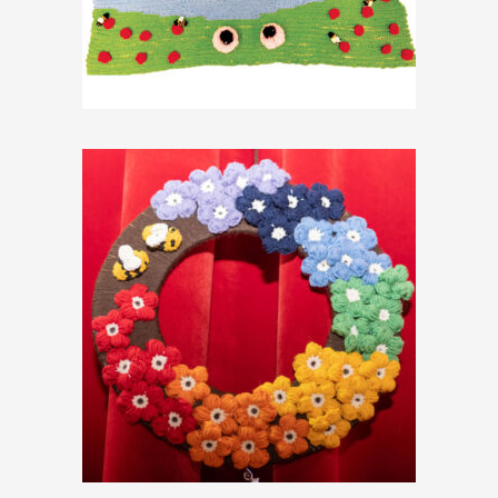
ARAZZO “Circe”
€
39,00
Ghirlanda di fiori
€
19,00