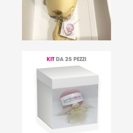
FLOWER BOX – 15 rose
all’uncinetto colorate
€
59,00
25 ANGIOLETTI