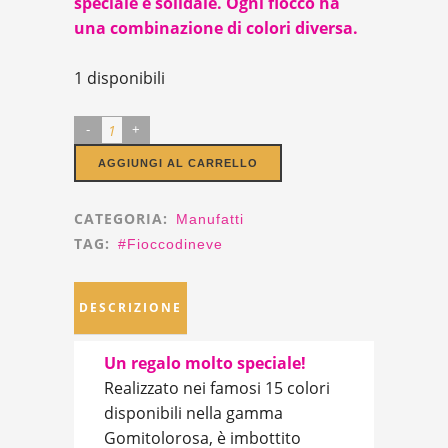
speciale e solidale. Ogni fiocco ha
una combinazione di colori diversa.
1 disponibili
3
Fiocchi
AGGIUNGI AL CARRELLO
Neve
per
CATEGORIA:
Manufatti
albero
TAG:
#fioccodineve
quantity
DESCRIZIONE
Un regalo molto speciale!
Realizzato nei famosi 15 colori
disponibili nella gamma
Gomitolorosa, è imbottito