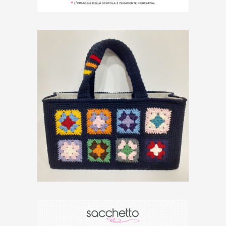
€
15,00
Borsa di Lana Granny,
su prenotazione
€
39,00