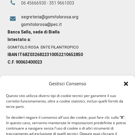
06 45666930 - 351 9661003
segreteria@gomitolorosa.org
gomitolorosa@pec.it
Banca Sella, sede di Biella
Intestato a:
GOMITOLO ROSA ENTE FILANTROPICO
IBAN IT68Z0326822310052210652850
C.F. 90063400023
Gestisci Consenso
#ilfilocheunisce
Questo sito utilizza diversi tipi di cookie tecnici per garantire il suo
#lanaterapia
corretto funzionamento, oltre a cookie statistici, inclusi quelli forniti da
#gomitolorosa
terze parti.
#ilcaloredellempatia
Se desideri negare il consenso all'uso dei cookie, puoi fare clic sulla “
X
”.
In questo caso, verranno mantenute le impostazioni predefinite e potrai
continuare a navigare senza l'uso di cookie o di altri strumenti di
tracciamento ad esclusione di quelli tecnici. Oppure puoi cliccare il