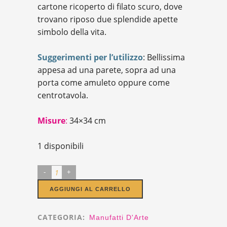
cartone ricoperto di filato scuro, dove
trovano riposo due splendide apette
simbolo della vita.
Suggerimenti per l’utilizzo
:
Bellissima
appesa ad una parete, sopra ad una
porta come amuleto oppure come
centrotavola.
Misure
:
34×34
cm
1 disponibili
Ghirlanda
di
AGGIUNGI AL CARRELLO
fiori
quantity
CATEGORIA:
Manufatti D'Arte