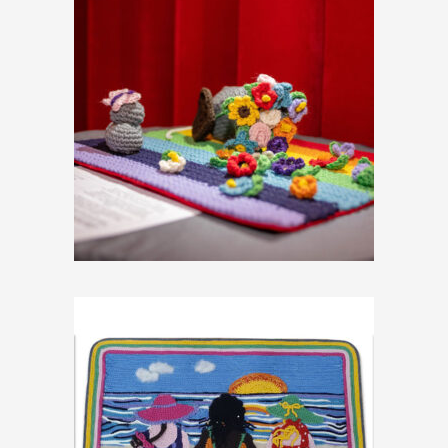
Mettete dei fiori nei
vostri cannoni
€
25,00