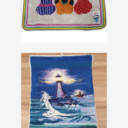
Arazzo “Benessere al
tramonto”
€
69,00
Arazzo “Oltre la
Tempesta”