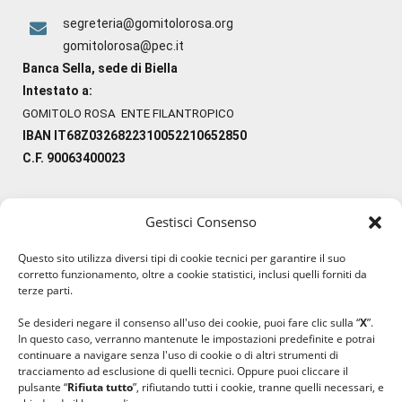
segreteria@gomitolorosa.org
gomitolorosa@pec.it
Banca Sella, sede di Biella
Intestato a:
GOMITOLO ROSA ENTE FILANTROPICO
IBAN IT68Z0326822310052210652850
C.F. 90063400023
Gestisci Consenso
#ilfilocheunisce
Questo sito utilizza diversi tipi di cookie tecnici per garantire il suo
#lanaterapia
corretto funzionamento, oltre a cookie statistici, inclusi quelli forniti da
#gomitolorosa
terze parti.
#ilcaloredellempatia
Se desideri negare il consenso all'uso dei cookie, puoi fare clic sulla “
X
”.
In questo caso, verranno mantenute le impostazioni predefinite e potrai
continuare a navigare senza l'uso di cookie o di altri strumenti di
tracciamento ad esclusione di quelli tecnici. Oppure puoi cliccare il
pulsante “
Rifiuta tutto
”, rifiutando tutti i cookie, tranne quelli necessari, e