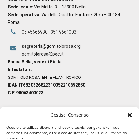
Sede legale:
Via Malta, 3 – 13900 Biella
Sede operativa:
Via delle Quattro Fontane, 20/a – 00184
Roma
06 45666930 - 351 9661003
segreteria@gomitolorosa.org
gomitolorosa@pec.it
Banca Sella, sede di Biella
Intestato a:
GOMITOLO ROSA ENTE FILANTROPICO
IBAN IT68Z0326822310052210652850
C.F. 90063400023
Gestisci Consenso
#ilfilocheunisce
Questo sito utilizza diversi tipi di cookie tecnici per garantire il suo
#lanaterapia
corretto funzionamento, oltre a cookie statistici, inclusi quelli forniti da
#gomitolorosa
terze parti.