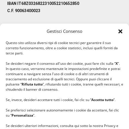
IBAN IT68Z0326822310052210652850
C.F. 90063400023
Gestisci Consenso
#ilfilocheunisce
Questo sito utilizza diversi tipi di cookie tecnici per garantire il suo
#lanaterapia
corretto funzionamento, oltre a cookie statistici, inclusi quelli forniti da
#gomitolorosa
terze parti.
#ilcaloredellempatia
Se desideri negare il consenso all'uso dei cookie, puoi fare clic sulla “
X
”.
In questo caso, verranno mantenute le impostazioni predefinite e potrai
continuare a navigare senza l'uso di cookie o di altri strumenti di
tracciamento ad esclusione di quelli tecnici. Oppure puoi cliccare il
pulsante “
Rifiuta tutto
”, rifiutando tutti i cookie, tranne quelli necessari, e
chiudendo il banner di consenso.
Se, invece, desideri accettare tutti i cookie, fai clic su “
Accetta tutto
”.
Se preferisci selezionare autonomamente i cookie da accettare, fai clic
su “
Personalizza
”.
Se desideri ulteriori informazioni, consulta qui sotto la nostra Privacy e