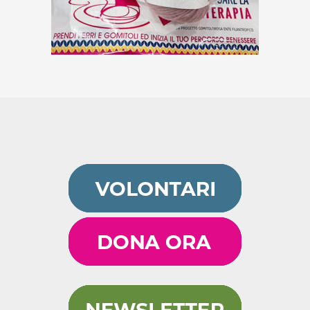
SOSPESO
€
30,00