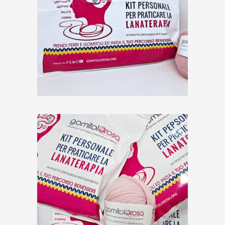
KIT LANATERAPIA
SOSPESO da donare alle
unità oncologiche
€
10,00
TRE KIT LANATERAPIA
DUE PER TE E UNO