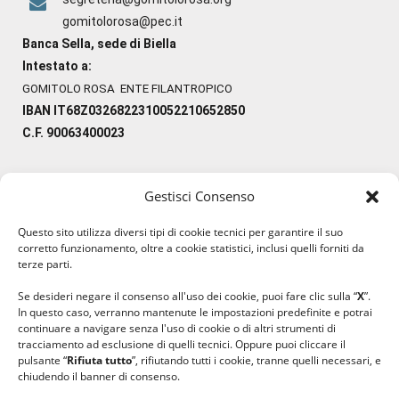
gomitolorosa@pec.it
Banca Sella, sede di Biella
Intestato a:
GOMITOLO ROSA ENTE FILANTROPICO
IBAN IT68Z0326822310052210652850
C.F. 90063400023
Gestisci Consenso
#ilfilocheunisce
Questo sito utilizza diversi tipi di cookie tecnici per garantire il suo
#lanaterapia
corretto funzionamento, oltre a cookie statistici, inclusi quelli forniti da
#gomitolorosa
terze parti.
#ilcaloredellempatia
Se desideri negare il consenso all'uso dei cookie, puoi fare clic sulla “
X
”.
In questo caso, verranno mantenute le impostazioni predefinite e potrai
continuare a navigare senza l'uso di cookie o di altri strumenti di
tracciamento ad esclusione di quelli tecnici. Oppure puoi cliccare il
pulsante “
Rifiuta tutto
”, rifiutando tutti i cookie, tranne quelli necessari, e
chiudendo il banner di consenso.