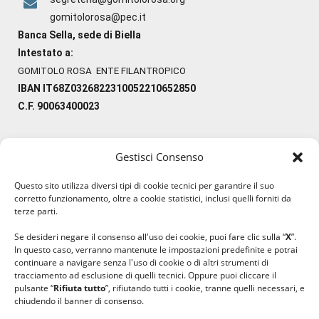
gomitolorosa@pec.it
Banca Sella, sede di Biella
Intestato a:
GOMITOLO ROSA ENTE FILANTROPICO
IBAN IT68Z0326822310052210652850
C.F. 90063400023
Gestisci Consenso
#ilfilocheunisce
Questo sito utilizza diversi tipi di cookie tecnici per garantire il suo
#lanaterapia
corretto funzionamento, oltre a cookie statistici, inclusi quelli forniti da
#gomitolorosa
terze parti.
#ilcaloredellempatia
Se desideri negare il consenso all'uso dei cookie, puoi fare clic sulla “
X
”.
In questo caso, verranno mantenute le impostazioni predefinite e potrai
continuare a navigare senza l'uso di cookie o di altri strumenti di
tracciamento ad esclusione di quelli tecnici. Oppure puoi cliccare il
pulsante “
Rifiuta tutto
”, rifiutando tutti i cookie, tranne quelli necessari, e
chiudendo il banner di consenso.