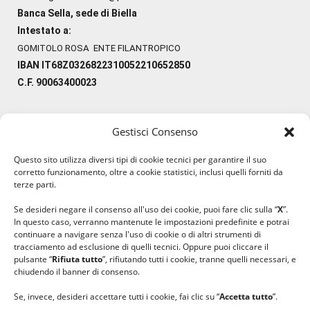
Banca Sella, sede di Biella
Intestato a:
GOMITOLO ROSA ENTE FILANTROPICO
IBAN IT68Z0326822310052210652850
C.F. 90063400023
Gestisci Consenso
#ilfilocheunisce
Questo sito utilizza diversi tipi di cookie tecnici per garantire il suo
#lanaterapia
corretto funzionamento, oltre a cookie statistici, inclusi quelli forniti da
#gomitolorosa
terze parti.
#ilcaloredellempatia
Se desideri negare il consenso all'uso dei cookie, puoi fare clic sulla “
X
”.
In questo caso, verranno mantenute le impostazioni predefinite e potrai
continuare a navigare senza l'uso di cookie o di altri strumenti di
tracciamento ad esclusione di quelli tecnici. Oppure puoi cliccare il
pulsante “
Rifiuta tutto
”, rifiutando tutti i cookie, tranne quelli necessari, e
chiudendo il banner di consenso.
Se, invece, desideri accettare tutti i cookie, fai clic su “
Accetta tutto
”.