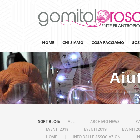
HOME
CHI SIAMO
COSA FACCIAMO
SOS
Aiu
Lanaterapia
Ricerca
Sensibilizzazione
Lana&Gomitoli
SORT BLOG:
ALL
ARCHIVIO NEWS
EV
Giornata della Lana
EVENTI 2018
EVENTI 2019
EVENTI 2
Gomitolorosa4ARTS
HOME
INFO DALLE ASSOCIAZIONI
N