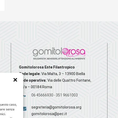
Gomitolorosa Ente Filantropico
Sede legale:
Via Malta, 3 – 13900 Biella
Sede operativa:
Via delle Quattro Fontane,
20/a – 00184 Roma
06 45666930 - 351 9661003
 questo caso,
segreteria@gomitolorosa.org
gare senza
gomitolorosa@pec.it
nici.