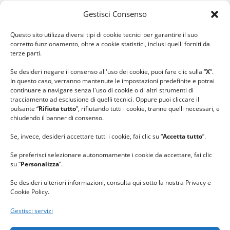
Gestisci Consenso
#ilfilocheunisce
Questo sito utilizza diversi tipi di cookie tecnici per garantire il suo
#lanaterapia
corretto funzionamento, oltre a cookie statistici, inclusi quelli forniti da
#gomitolorosa
terze parti.
#ilcaloredellempatia
Se desideri negare il consenso all'uso dei cookie, puoi fare clic sulla “
X
”.
In questo caso, verranno mantenute le impostazioni predefinite e potrai
continuare a navigare senza l'uso di cookie o di altri strumenti di
tracciamento ad esclusione di quelli tecnici. Oppure puoi cliccare il
pulsante “
Rifiuta tutto
”, rifiutando tutti i cookie, tranne quelli necessari, e
chiudendo il banner di consenso.
Se, invece, desideri accettare tutti i cookie, fai clic su “
Accetta tutto
”.
Se preferisci selezionare autonomamente i cookie da accettare, fai clic
su “
Personalizza
”.
Se desideri ulteriori informazioni, consulta qui sotto la nostra Privacy e
Cookie Policy.
Gestisci servizi
GRAZIE al team di REVIEWBOX
per il riconoscimento ricevuto.