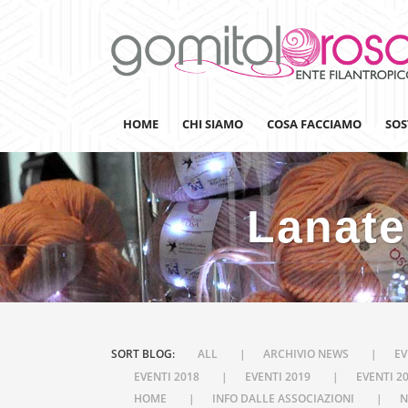
HOME
CHI SIAMO
COSA FACCIAMO
SOS
Lanate
Lanaterapia
Ricerca
Sensibilizzazione
Lana&Gomitoli
SORT BLOG:
ALL
ARCHIVIO NEWS
EV
Giornata della Lana
EVENTI 2018
EVENTI 2019
EVENTI 2
Gomitolorosa4ARTS
HOME
INFO DALLE ASSOCIAZIONI
N