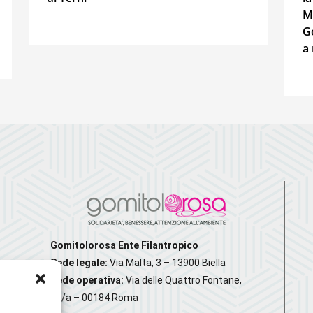
M
G
a
Gomitolorosa Ente Filantropico
Sede legale:
Via Malta, 3 – 13900 Biella
Sede operativa:
Via delle Quattro Fontane,
20/a – 00184 Roma