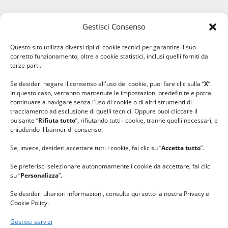
Gestisci Consenso
#ilfilocheunisce
Questo sito utilizza diversi tipi di cookie tecnici per garantire il suo
#lanaterapia
corretto funzionamento, oltre a cookie statistici, inclusi quelli forniti da
#gomitolorosa
terze parti.
#ilcaloredellempatia
Se desideri negare il consenso all'uso dei cookie, puoi fare clic sulla “
X
”.
In questo caso, verranno mantenute le impostazioni predefinite e potrai
continuare a navigare senza l'uso di cookie o di altri strumenti di
tracciamento ad esclusione di quelli tecnici. Oppure puoi cliccare il
pulsante “
Rifiuta tutto
”, rifiutando tutti i cookie, tranne quelli necessari, e
chiudendo il banner di consenso.
Se, invece, desideri accettare tutti i cookie, fai clic su “
Accetta tutto
”.
Se preferisci selezionare autonomamente i cookie da accettare, fai clic
su “
Personalizza
”.
Se desideri ulteriori informazioni, consulta qui sotto la nostra Privacy e
Cookie Policy.
Gestisci servizi
GRAZIE al team di REVIEWBOX